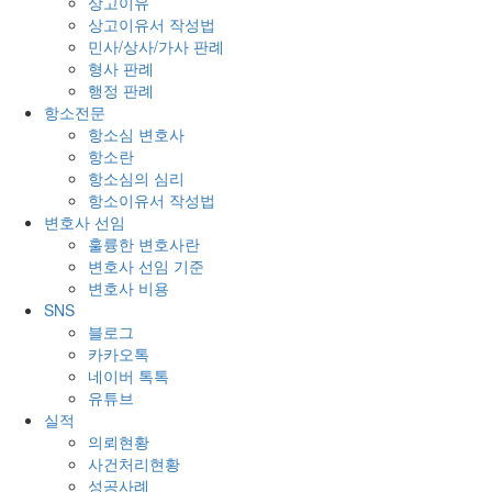
상고이유
상고이유서 작성법
민사/상사/가사 판례
형사 판례
행정 판례
항소전문
항소심 변호사
항소란
항소심의 심리
항소이유서 작성법
변호사 선임
훌륭한 변호사란
변호사 선임 기준
변호사 비용
SNS
블로그
카카오톡
네이버 톡톡
유튜브
실적
의뢰현황
사건처리현황
성공사례