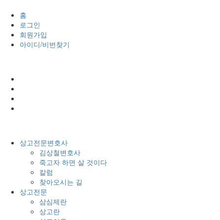
홈
로그인
회원가입
아이디/비번찾기
상고전문변호사
김상철변호사
죽고자 하면 살 것이다
칼럼
찾아오시는 길
상고전문
삼심제란
상고란