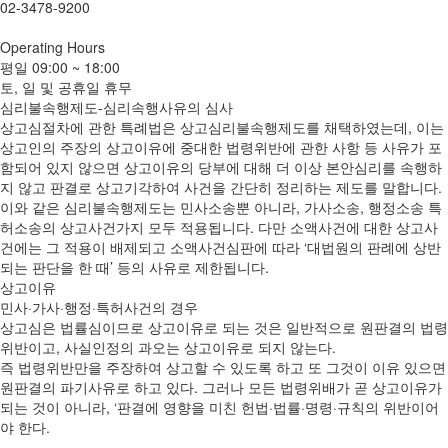
02-3478-9200
Operating
Hours
평일
09:00 ~ 18:00
토, 일 및 공휴일 휴무
심리불속행제도-심리속행사유의 심사
상고심절차에 관한 특례법은 상고심리불속행제도를 채택하였는데, 이는
상고인의 주장의 상고이유에 중대한 법령위반에 관한 사항 등 사유가 포
함되어 있지 않으면 상고이유의 당부에 대해 더 이상 본안심리를 속행하
지 않고 판결로 상고기각하여 사건을 간단히 정리하는 제도를 말합니다.
이와 같은 심리불속행제도는 민사소송뿐 아니라, 가사소송, 행정소송 특
허소송의 상고사건가지 모두 적용됩니다. 다만 소액사건에 대한 상고사
건에는 그 적용이 배제되고 소액사건심판에 따라 ‘대법원의 판례에 상반
되는 판단을 한 때’ 등의 사유로 제한됩니다.
상고이유
민사·가사·행정·특허사건의 경우
상고심은 법률심이므로 상고이유로 되는 것은 일반적으로 원판결의 법령
위반이고, 사실인정의 과오는 상고이유로 되지 않는다.
즉 법령위반만을 주장하여 상고할 수 있도록 하고 또 그것이 이유 있으면
원판결의 파기사유로 하고 있다. 그러나 모든 법령위배가 곧 상고이유가
되는 것이 아니라, ‘판결에 영향을 미친 헌법·법률·명령·규칙의 위반이어
야 한다.